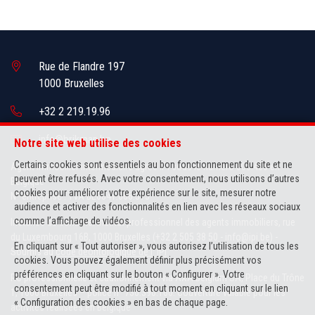
Rue de Flandre 197
1000 Bruxelles
+32 2 219.19.96
info@brikman.be
Notre site web utilise des cookies
Certains cookies sont essentiels au bon fonctionnement du site et ne
Agent immobilier intermédiaire agréé IPI sous le numéro 505.436 en
peuvent être refusés. Avec votre consentement, nous utilisons d’autres
Belgique
cookies pour améliorer votre expérience sur le site, mesurer notre
N° entreprise : TVA BE0841.066.313
audience et activer des fonctionnalités en lien avec les réseaux sociaux
comme l’affichage de vidéos.
Instance de contrôle: Institut professionnel des agents immobiliers, rue
du Luxembourg 16B, 1000 Bruxelles (+32 2 505 38 50 - info@ipi.be) -
En cliquant sur « Tout autoriser », vous autorisez l’utilisation de tous les
Soumis au
code déontologique de l’ IPI
cookies. Vous pouvez également définir plus précisément vos
préférences en cliquant sur le bouton « Configurer ». Votre
RC professionnelle et cautionnement via AXA Belgium SA, Place du Trône
consentement peut être modifié à tout moment en cliquant sur le lien
1, 1000 Bruxelles – police n° 730.390.160. Couverture valable pour les
« Configuration des cookies » en bas de chaque page.
activités réalisées en Belgique