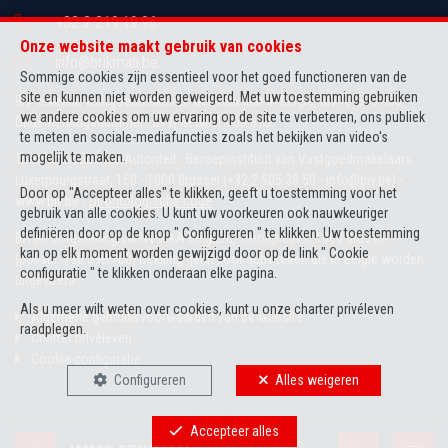
+32 2 219.19.96
Onze website maakt gebruik van cookies
info@brikman.be
Sommige cookies zijn essentieel voor het goed functioneren van de
site en kunnen niet worden geweigerd. Met uw toestemming gebruiken
BIV-erkende vastgoedmakelaar-bemiddelaar in België, BIV N° 505.436
we andere cookies om uw ervaring op de site te verbeteren, ons publiek
Ondernemingsnummer : BTW BE0841.066.313
te meten en sociale-mediafuncties zoals het bekijken van video's
mogelijk te maken.
Toezichthoudende Autoriteit : Beroepinstituut van Vastgoedmakelaars
Luxemburgstraat, 16B - 1000 Brussel (+32 2 505 38 50 - info@biv.be) -
Door op "Accepteer alles" te klikken, geeft u toestemming voor het
www.biv.be
-
Deontologische code
gebruik van alle cookies. U kunt uw voorkeuren ook nauwkeuriger
definiëren door op de knop " Configureren " te klikken. Uw toestemming
BA en borgstelling via NV AXA Belgium, Troonplein 1, 1000 Brussel
kan op elk moment worden gewijzigd door op de link " Cookie
(polisnr. 730.390.160) Dekking geldt voor activiteiten die in België worden
configuratie " te klikken onderaan elke pagina.
uitgevoerd
Als u meer wilt weten over cookies, kunt u onze
charter privéleven
Algemene gebruiksvoorwaarden van de website
raadplegen.
Charter privéleven
Cookie configuratie
Configureren
Alles weigeren
Accepteer alles
POWERED BY
WHISE
DESIGNED AND DEVELOPED BY