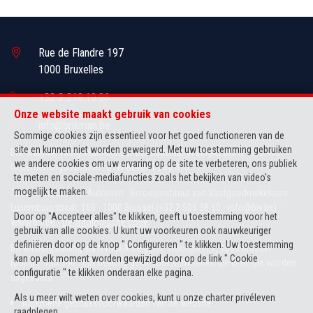
Rue de Flandre 197
1000 Bruxelles
+32 2 219.19.96
Onze website maakt gebruik van cookies
info@brikman.be
Sommige cookies zijn essentieel voor het goed functioneren van de
site en kunnen niet worden geweigerd. Met uw toestemming gebruiken
BIV-erkende vastgoedmakelaar-bemiddelaar in België, BIV N° 505.436
we andere cookies om uw ervaring op de site te verbeteren, ons publiek
Ondernemingsnummer : BTW BE0841.066.313
te meten en sociale-mediafuncties zoals het bekijken van video's
mogelijk te maken.
Toezichthoudende Autoriteit : Beroepinstituut van Vastgoedmakelaars
Luxemburgstraat, 16B - 1000 Brussel (+32 2 505 38 50 - info@biv.be) -
Door op "Accepteer alles" te klikken, geeft u toestemming voor het
www.biv.be
-
Deontologische code
gebruik van alle cookies. U kunt uw voorkeuren ook nauwkeuriger
definiëren door op de knop " Configureren " te klikken. Uw toestemming
BA en borgstelling via NV AXA Belgium, Troonplein 1, 1000 Brussel
kan op elk moment worden gewijzigd door op de link " Cookie
(polisnr. 730.390.160) Dekking geldt voor activiteiten die in België worden
configuratie " te klikken onderaan elke pagina.
uitgevoerd
Als u meer wilt weten over cookies, kunt u onze
charter privéleven
Algemene gebruiksvoorwaarden van de website
raadplegen.